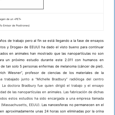
agen de un «PET»
o Emisor de Positrones)
ños de trabajo pero al fin se está llegando a la fase de ensayos
entos y Drogas» de EEUU) ha dado el visto bueno para continuar
izados en animales han mostrado que las nanopartículas no son
 para un próximo estudio durante este 2.011 con humanos en
o de tan solo 5 personas enfermas de melanoma (cáncer de piel).
ich Wiesner”, profesor de ciencias de los materiales de la
a trabajado junto a “Michelle Bradbury” radióloga del centro
. La doctora Bradbury fue quien dirigió el trabajo y el ensayo
ividad de las nanopartículas en animales. Las fabricación de dichas
 todos estos estudios ha sido encargada a una empresa llamada
e» (Massachusetts, EEUU).
Las nanoesferas no permanecen en el
 en aproximadamente unas 24 horas son eliminadas por la orina