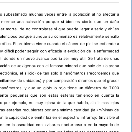
s subestimado muchas veces entre la población al no afectar a
to merece una aclaración porque si bien es cierto que un daño
er mortal, de no controlarse si que puede llegar a serlo y ahí es
silencioso porque aunque su comienzo es relativamente sencillo
rófica. El problema viene cuando el cáncer de piel se extiende a
 difícil poder seguir con eficacia la evolución de la enfermedad
ahí donde un nuevo avance podría ser muy útil. Se trata de unas
inación de «oxigeno» con el famoso mineral que sale de «la arena
electrónica, el silicio) de tan solo 8 nanómetros (recordemos que
millones» de unidades) y por comparación diremos que el grosor
anómetros, y que un glóbulo rojo tiene un diámetro de 7.000
mente pequeñas que son estas esferas teniendo en cuenta la
o por ejemplo, no muy lejana de la que habría, sin ir mas lejos
s estarían recubiertas por una mínima cantidad (la «mínima» de
 la capacidad de emitir luz en el espectro infrarrojo (invisible al
er en la oscuridad con «visores nocturnos» o en la mayoría de
n atacadas por el sistema inmunológico al ser detectadas como