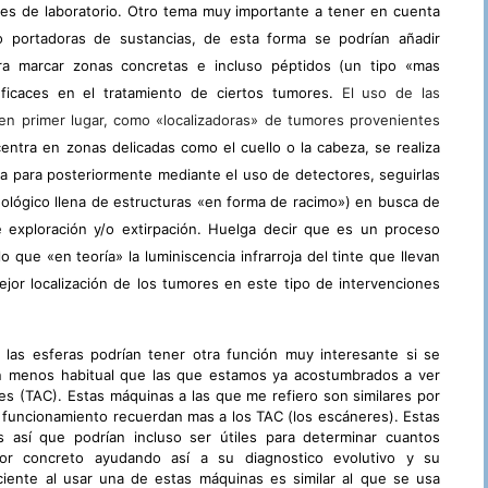
les de laboratorio. Otro tema muy importante a tener en cuenta
 portadoras de sustancias, de esta forma se podrían añadir
ara marcar zonas concretas e incluso péptidos (un tipo «mas
ficaces en el tratamiento de ciertos tumores.
El uso de las
 en primer lugar, como «localizadoras» de tumores provenientes
entra en zonas delicadas como el cuello o la cabeza, se realiza
va para posteriormente mediante el uso de detectores, seguirlas
unológico llena de estructuras «en forma de racimo») en busca de
 exploración y/o extirpación. Huelga decir que es un proceso
o que «en teoría» la luminiscencia infrarroja del tinte que llevan
ejor localización de los tumores en este tipo de intervenciones
las esferas podrían tener otra función muy interesante si se
n menos habitual que las que estamos ya acostumbrados a ver
s (TAC). Estas máquinas a las que me refiero son similares por
 funcionamiento recuerdan mas a los TAC (los escáneres). Estas
así que podrían incluso ser útiles para determinar cuantos
or concreto ayudando así a su diagnostico evolutivo y su
ciente al usar una de estas máquinas es similar al que se usa