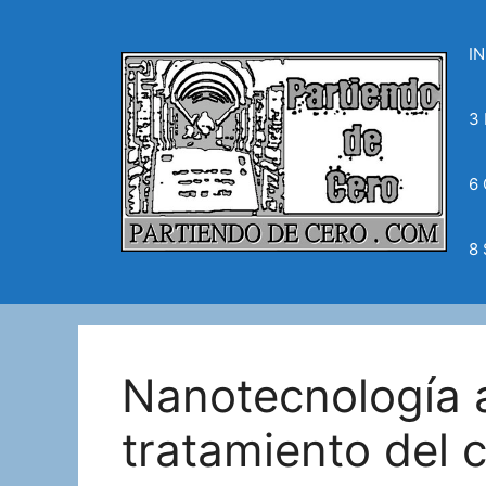
Saltar
al
IN
contenido
3
6
8
Nanotecnología a
tratamiento del c