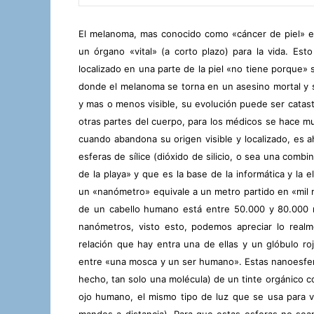
El melanoma, mas conocido como «cáncer de piel» e
un órgano «vital» (a corto plazo) para la vida. Es
localizado en una parte de la piel «no tiene porque» s
donde el melanoma se torna en un asesino mortal y 
y mas o menos visible, su evolución puede ser catast
otras partes del cuerpo, para los médicos se hace muy
cuando abandona su origen visible y localizado, es 
esferas de sílice (dióxido de silicio, o sea una comb
de la playa» y que es la base de la informática y la 
un «nanómetro» equivale a un metro partido en «mil 
de un cabello humano está entre 50.000 y 80.000 n
nanómetros, visto esto, podemos apreciar lo real
relación que hay entra una de ellas y un glóbulo roj
entre «una mosca y un ser humano». Estas nanoesfera
hecho, tan solo una molécula) de un tinte orgánico con
ojo humano, el mismo tipo de luz que se usa para v
mandos a distancia). Para que estas esferas no sea