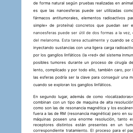
de forma natural según pruebas realizadas en anima
es que las nanoesferas puede ser utilizadas como
fármacos antitumorales, elementos radioactivos p
simple» de proteína) concretos que puedan ser e
nanoesferas puede ser útil de dos formas a la vez,
del melanoma. Esta tarea actualmente y
cuando se c
inyectando sustancias con una ligera carga radioacti
por los ganglios linfáticos (la «red» del sistema inm
posibles tumores durante un proceso de cirugía de
lento, complicado y por todo ello, también caro, por l
las esferas podría ser la clave para conseguir una m
cuando se exploran los ganglios linfáticos.
En segundo lugar, además de como «localizadoras» 
combinan con un tipo de maquina de alta resolució
como son las de resonancia magnética y los escánere
fuera a las de RM (resonancia magnética) pero en su
máquinas poseen una enorme resolución, tanto es 
receptores distintos están presentes en un tum
correspondiente tratamiento. El proceso para el pa