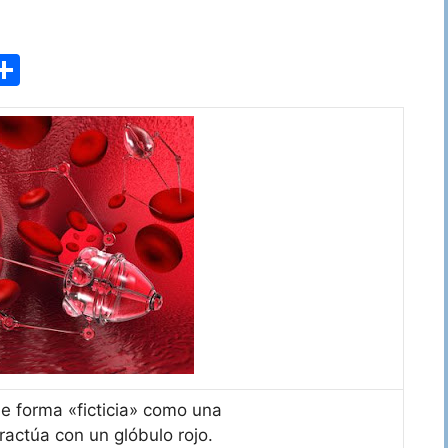
r
C
n
o
m
p
ar
tir
de forma «ficticia» como una
actúa con un glóbulo rojo.