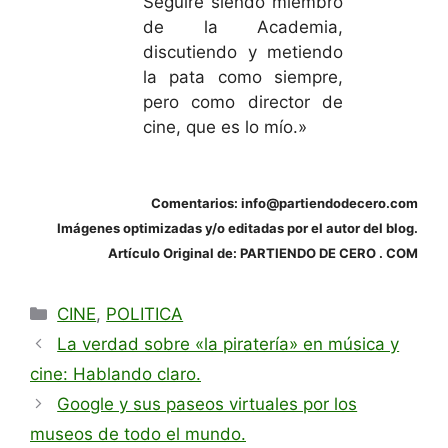
Seguiré siendo miembro
de la Academia,
discutiendo y metiendo
la pata como siempre,
pero como director de
cine, que es lo mío.»
Comentarios: info@partiendodecero.com
Imágenes optimizadas y/o editadas por el autor del blog.
Artículo Original de: PARTIENDO DE CERO . COM
Categorías
CINE
,
POLITICA
La verdad sobre «la piratería» en música y
cine: Hablando claro.
Google y sus paseos virtuales por los
museos de todo el mundo.