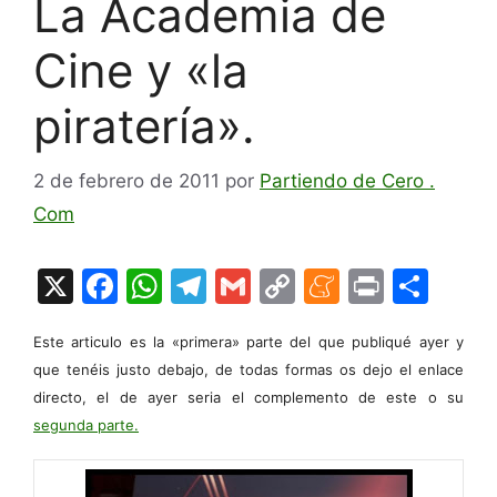
La Academia de
Cine y «la
piratería».
2 de febrero de 2011
por
Partiendo de Cero .
Com
X
F
W
T
G
C
M
Pr
C
a
h
el
m
o
e
in
o
Este articulo es la «primera» parte del que publiqué ayer y
c
at
e
ai
p
n
t
m
que tenéis justo debajo, de todas formas os dejo el enlace
e
s
gr
l
y
e
p
directo, el de ayer seria el complemento de este o su
b
A
a
Li
a
ar
segunda parte.
o
p
m
n
m
tir