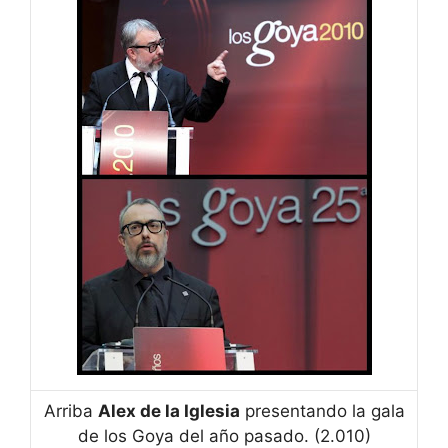
o
p
k
e
k
Arriba
Alex de la Iglesia
presentando la gala
de los Goya del año pasado. (2.010)