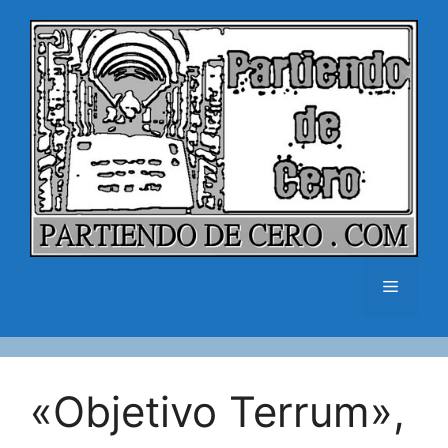
Saltar
al
contenido
Menú
«Objetivo Terrum»,