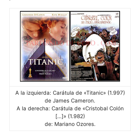
o
p
k
e
k
A la izquierda: Carátula de «Titanic» (1.997)
de James Cameron.
A la derecha: Carátula de «Cristobal Colón
[…]» (1.982)
de: Mariano Ozores.