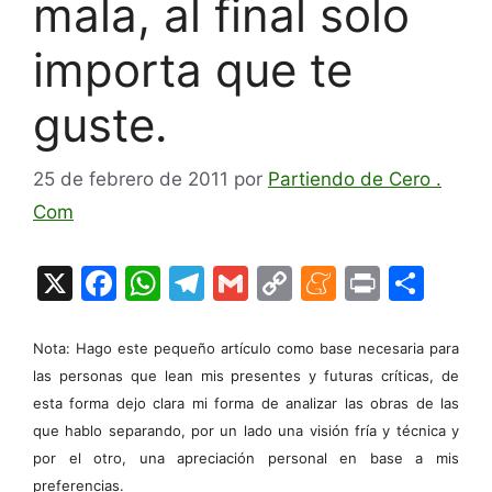
mala, al final solo
importa que te
guste.
25 de febrero de 2011
por
Partiendo de Cero .
Com
X
F
W
T
G
C
M
Pr
C
a
h
el
m
o
e
in
o
c
at
e
ai
p
n
t
m
Nota: Hago este pequeño artículo como base necesaria para
e
s
gr
l
y
e
p
las personas que lean mis presentes y futuras críticas, de
esta forma dejo clara mi forma de analizar las obras de las
b
A
a
Li
a
ar
que hablo separando, por un lado una visión fría y técnica y
o
p
m
n
m
tir
por el otro, una apreciación personal en base a mis
preferencias.