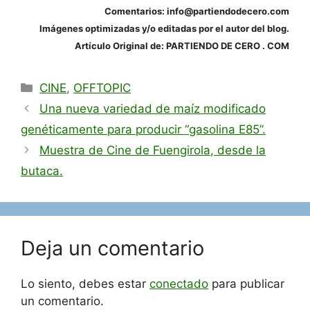
Comentarios: info@partiendodecero.com
Imágenes optimizadas y/o editadas por el autor del blog.
Artículo Original de: PARTIENDO DE CERO . COM
Categorías
CINE
,
OFFTOPIC
Una nueva variedad de maíz modificado
genéticamente para producir “gasolina E85”.
Muestra de Cine de Fuengirola, desde la
butaca.
Deja un comentario
Lo siento, debes estar
conectado
para publicar
un comentario.