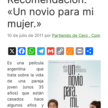
«Un novio para mi
mujer.»
10 de julio de 2011
por
Partiendo de Cero . Com
X
F
W
T
G
C
M
Pr
C
a
h
el
m
o
e
in
o
Es una película
c
at
e
ai
p
n
t
m
argentina que
e
s
gr
l
y
e
p
trata sobre la vida
b
A
a
Li
a
ar
de una pareja
joven (unos 35
o
p
m
n
m
tir
años) que están
o
p
k
e
casados hace
k
algunos años y