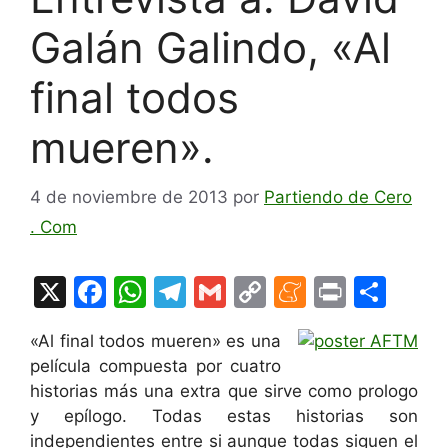
Galán Galindo, «Al
final todos
mueren».
4 de noviembre de 2013
por
Partiendo de Cero
. Com
X
F
W
T
G
C
M
Pr
C
a
h
el
m
o
e
in
o
«Al final todos mueren» es una
c
at
e
ai
p
n
t
m
película compuesta por cuatro
e
s
gr
l
y
e
p
historias más una extra que sirve como prologo
b
A
a
Li
a
ar
y epílogo. Todas estas historias son
independientes entre si aunque todas siguen el