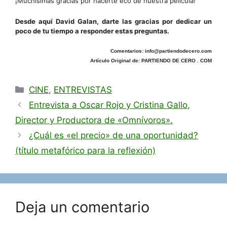
¡Muchísimas gracias por hacerte eco de nuestra película!
Desde aquí David Galan, darte las gracias por dedicar un
poco de tu tiempo a responder estas preguntas.
Comentarios: info@partiendodecero.com
Artículo Original de: PARTIENDO DE CERO . COM
Categorías
CINE
,
ENTREVISTAS
Entrevista a Oscar Rojo y Cristina Gallo,
Director y Productora de «Omnívoros».
¿Cuál es «el precio» de una oportunidad?
(título metafórico para la reflexión)
Deja un comentario