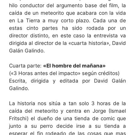
o
p
m
n
m
tir
hilo conductor del argumento base del film, la
o
p
k
e
caída de un meteorito que acabara con la vida
k
en La Tierra a muy corto plazo. Cada una de
estas cinto partes ha sido rodada por un
director distinto, en este caso la entrevista va
dirigida al director de la «cuarta historia», David
Galán Galindo.
Cuarta parte:
«El hombre del mañana»
(«3 Horas antes del impacto» según créditos)
Escrita, dirigida y editada por David Galán
Galindo.
La historia nos sitúa a tan solo 3 horas de la
caída del meteorito y centra en Jorge (Ismael
Fritschi) el dueño de una tienda de comic que
junto a su perro decide irse a su tienda a
esperar el fin rodeado de las cosas que mas