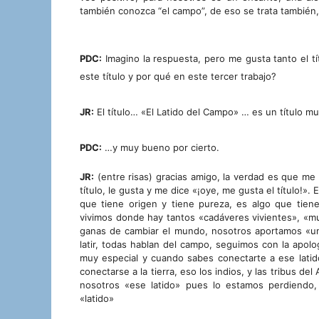
también conozca “el campo”, de eso se trata también,
PDC:
Imagino la respuesta, pero me gusta tanto el tí
este título y por qué en este tercer trabajo?
JR:
El título… «El Latido del Campo» … es un título mu
PDC:
…y muy bueno por cierto.
JR:
(entre risas) gracias amigo, la verdad es que me 
título, le gusta y me dice «¡oye, me gusta el título!».
que tiene origen y tiene pureza, es algo que ti
vivimos donde hay tantos «cadáveres vivientes», «mue
ganas de cambiar el mundo, nosotros aportamos «un 
latir, todas hablan del campo, seguimos con la apol
muy especial y cuando sabes conectarte a ese latid
conectarse a la tierra, eso los indios, y las tribus 
nosotros «ese latido» pues lo estamos perdiend
«latido»