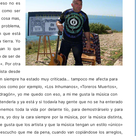
 eso no es
, como ser
 cosa mas,
n
problema,
en que está
 tierra. Yo
gan lo que
o de ser de
s
«. Por otra
ista desde
bién siempre ha estado muy criticada… tampoco me afecta para
pos como por ejemplo, «Los Inhumanos», «Toreros Muertos»,
ragón», yo me quedo con eso, a mi me gusta la música con
ntenderla y ya está y si todavía hay gente que no se ha enterado
enemos toda la vida por delante tío, para demostrárselo y para
ra, yo doy la cara siempre por la música, por la música distinta,
gusta que los artista y que la música tengan un estilo «único»
escucho que me da pena, cuando van copiándose los arreglos,