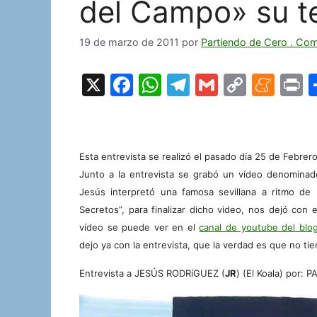
del Campo» su te
19 de marzo de 2011
por
Partiendo de Cero . Co
X
F
W
T
G
C
M
P
a
h
el
m
o
e
i
c
at
e
ai
p
n
t
e
s
gr
l
y
e
Esta entrevista se realizó el pasado día 25 de Febrero
b
A
a
Li
a
Junto a la entrevista se grabó un vídeo denomina
o
p
m
n
m
Jesús interpretó una famosa sevillana a ritmo de
Secretos”, para finalizar dicho video, nos dejó con
o
p
k
e
vídeo se puede ver en el
canal de youtube del blo
k
dejo ya con la entrevista, que la verdad es que no 
Entrevista a JESÚS RODRíGUEZ (
JR
) (El Koala) por: