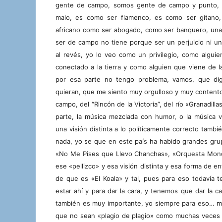
gente de campo, somos gente de campo y punto,
malo, es como ser flamenco, es como ser gitano
africano como ser abogado, como ser banquero, una
ser de campo no tiene porque ser un perjuicio ni u
al revés, yo lo veo como un privilegio, como algui
conectado a la tierra y como alguien que viene de la
por esa parte no tengo problema, vamos, que
di
quieran, que me siento muy orgulloso y muy content
campo, del “Rincón de la Victoria”, del río «G
ranadilla
parte, la música mezclada con humor, o la música v
una visión distinta a lo políticamente correcto tam
nada, yo se que en
este país ha habido grandes gru
«No Me Pises que Llevo Chanchas», «Orquesta Mond
ese «pellizco» y esa visión distinta y esa forma de e
de que es «El Koala» y tal, pues para eso todavía t
estar ahí y para dar la cara, y tenemos que dar la ca
también es muy importante, yo siempre para eso… me 
que no sean «plagio de plagio» como muchas veces 