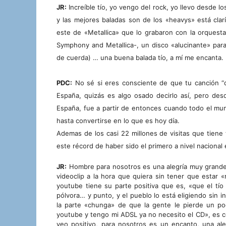
JR:
Increíble tío, yo vengo del rock, yo llevo desde 
y las mejores baladas son de los «heavys» está clar
este de «Metallica» que lo grabaron con la orquest
Symphony and Metallica-, un disco «alucinante» para
de cuerda) … una buena balada tío, a mí me encanta.
PDC:
No sé si eres consciente de que tu canción “
España, quizás es algo osado decirlo así, pero de
España, fue a partir de entonces cuando todo el mu
hasta convertirse en lo que es hoy día.
Ademas de los casi 22 millones de visitas que tiene
este récord de haber sido el primero a nivel naciona
JR:
Hombre para nosotros es una alegría muy grande
videoclip a la hora que quiera sin tener que estar 
youtube tiene su parte positiva que es, «que el tío 
pólvora… y punto, y el pueblo lo está eligiendo sin 
la parte «chunga» de que la gente le pierde un po
youtube y tengo mi ADSL ya no necesito el CD», es co
veo positivo, para nosotros es un encanto, una al