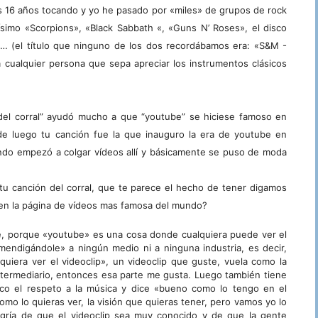
los 16 años tocando y yo he pasado por «miles» de grupos de rock
ísimo «Scorpions»
, «
Black Sabbath
«, «Guns N’ Roses», el disco
a… (el título que ninguno de los dos recordábamos era: «S&M -
 cualquier persona que sepa apreciar los instrumentos clásicos
del corral” ayudó mucho a que “youtube” se hiciese famoso en
sde luego tu canción fue la que inauguro la era de youtube en
ndo empezó a colgar vídeos allí y básicamente se puso de moda
 tu canción del corral, que te parece el hecho de tener digamos
l en la página de vídeos mas famosa del mundo?
, porque «youtube» es una cosa donde cualquiera puede ver el
«mendigándole» a ningún medio ni a ninguna industria, es decir,
quiera ver el videoclip», un videoclip que guste, vuela como la
intermediario, entonces esa parte me gusta. Luego también tiene
co el respeto a la música y dice «bueno como lo tengo en el
mo lo quieras ver, la visión que quieras tener, pero vamos yo lo
egría de que el videoclip sea muy conocido y de que la gente