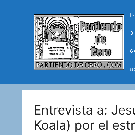
Saltar
al
IN
contenido
3
6
8
Entrevista a: Jes
Koala) por el est