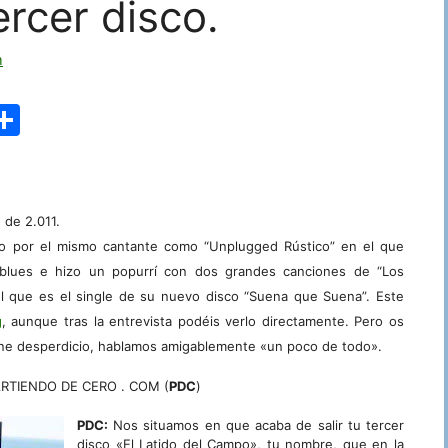
rcer disco.
m
r
C
n
o
m
p
 de 2.011.
ar
do por el mismo cantante como “Unplugged Rústico” en el que
tir
 blues e hizo un popurrí con dos grandes canciones de “Los
 el que es el single de su nuevo disco “Suena que Suena”. Este
g
, aunque tras la entrevista podéis verlo directamente. Pero os
tiene desperdicio, hablamos amigablemente «un poco de todo».
 PARTIENDO DE CERO . COM (
PDC
)
PDC:
Nos situamos en que acaba de salir tu tercer
disco «El Latido del Campo», tu nombre, que en la