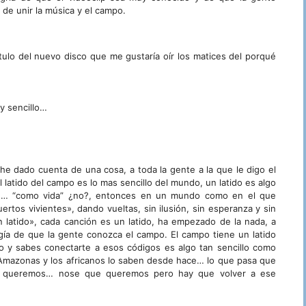
 de unir la música y el campo.
tulo del nuevo disco que me gustaría oír los matices del porqué
y sencillo…
he dado cuenta de una cosa, a toda la gente a la que le digo el
 El latido del campo es lo mas sencillo del mundo, un latido es algo
ene… “como vida” ¿no?, entonces en un mundo como en el que
rtos vivientes», dando vueltas, sin ilusión, sin esperanza y sin
latido», cada canción es un latido, ha empezado de la nada, a
ogía de que la gente conozca el campo. El campo tiene un latido
o y sabes conectarte a esos códigos es algo tan sencillo como
del Amazonas y los africanos lo saben desde hace… lo que pasa que
o, queremos… nose que queremos pero hay que volver a ese